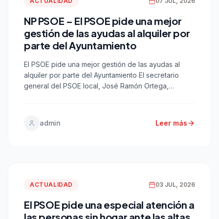
ACTUALIDAD
07 JUL, 2026
NP PSOE – El PSOE pide una mejor
gestión de las ayudas al alquiler por
parte del Ayuntamiento
El PSOE pide una mejor gestión de las ayudas al
alquiler por parte del Ayuntamiento El secretario
general del PSOE local, José Ramón Ortega,
advierte que el Ayuntamiento, “en lugar de facilitar
las gestiones, se está convirtiendo en un problema”.
Cádiz, 7 de julio de 2026.- El secretario general del
admin
Leer más
PSOE en Cádiz capital, José […]
ACTUALIDAD
03 JUL, 2026
El PSOE pide una especial atención a
las personas sin hogar ante las altas