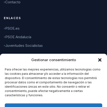
Contacto
ENLACES
PSOE.es
PSOE Andalucía
Juventudes Socialistas
Gestionar consentimiento
CONTACTO
Para ofrecer las mejores experiencias, utilizamos tecnologías como
C/ Gaspar del Pino, 4
las cookies para almacenar y/o acceder a la información del
11004 Cádiz
dispositivo. El consentimiento de estas tecnologías nos permitirá
procesar datos como el comportamiento de navegación o las
identificaciones únicas en este sitio. No consentir o retirar el
956 21 21 21
consentimiento, puede afectar negativamente a ciertas
características y funciones.
organizacion@cadizpsoe.es