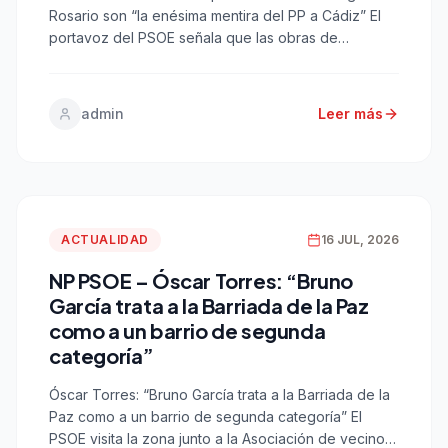
Rosario son “la enésima mentira del PP a Cádiz” El
portavoz del PSOE señala que las obras de
consolidación que se están llevando a cabo son
para evitar daños estructurales, “en ningún caso
suponen la adaptación del edificio para acoger la
admin
Leer más
Escuela de Hostelería” Cádiz, 20 […]
ACTUALIDAD
16 JUL, 2026
NP PSOE – Óscar Torres: “Bruno
García trata a la Barriada de la Paz
como a un barrio de segunda
categoría”
Óscar Torres: “Bruno García trata a la Barriada de la
Paz como a un barrio de segunda categoría” El
PSOE visita la zona junto a la Asociación de vecinos