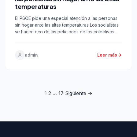
temperaturas
El PSOE pide una especial atención a las personas
sin hogar ante las altas temperaturas Los socialistas
se hacen eco de las peticiones de los colectivos
que trabajan diariamente con este colectivo
vulnerable Cádiz, 3 de julio de 2026.- El Grupo
Municipal Socialista ha reclamado al equipo de
admin
Leer más
gobierno del Ayuntamiento la puesta en marcha […]
Paginación
1
2
…
17
Siguiente →
de
entradas