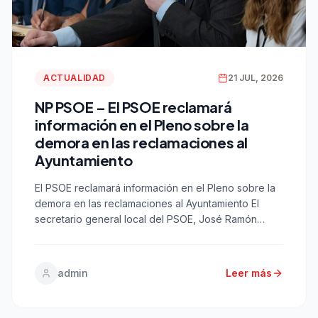
ACTUALIDAD
21 JUL, 2026
NP PSOE – El PSOE reclamará
información en el Pleno sobre la
demora en las reclamaciones al
Ayuntamiento
El PSOE reclamará información en el Pleno sobre la
demora en las reclamaciones al Ayuntamiento El
secretario general local del PSOE, José Ramón
Ortega, insta al equipo de gobierno a presentar en
un mes un informe de expedientes atascados y a
dotar de medios humanos y materiales al servicio.
admin
Leer más
Cádiz, 21 de julio de 2026.- […]