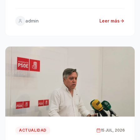
Bahía Gaditana y denuncia el grave deterioro del
mantenimiento urbano y falta de limpieza, entre otras
muchas cuestiones. Cádiz, 17 de julio de 2026.- El
admin
Leer más
portavoz […]
ACTUALIDAD
15 JUL, 2026