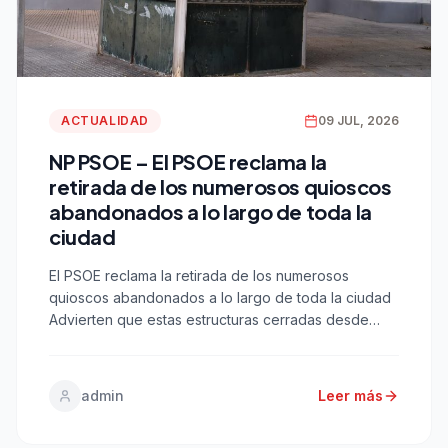
ACTUALIDAD
09 JUL, 2026
NP PSOE – El PSOE reclama la
retirada de los numerosos quioscos
abandonados a lo largo de toda la
ciudad
El PSOE reclama la retirada de los numerosos
quioscos abandonados a lo largo de toda la ciudad
Advierten que estas estructuras cerradas desde
hace años perjudican a la accesibilidad peatonal, a
la seguridad ciudadana y a la estética de nuestros
barrios Cádiz, 9 de julio de 2026.- El Grupo
admin
Leer más
Municipal Socialista en el Ayuntamiento de […]