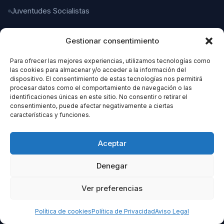
Juventudes Socialistas
Gestionar consentimiento
CONTACTO
Para ofrecer las mejores experiencias, utilizamos tecnologías como
C/ Gaspar del Pino, 4
las cookies para almacenar y/o acceder a la información del
11004 Cádiz
dispositivo. El consentimiento de estas tecnologías nos permitirá
procesar datos como el comportamiento de navegación o las
identificaciones únicas en este sitio. No consentir o retirar el
956 21 21 21
consentimiento, puede afectar negativamente a ciertas
características y funciones.
organizacion@cadizpsoe.es
Aceptar
Denegar
Ver preferencias
© 2026 PSOE Cádiz. Todos los derechos reservados.
Aviso Legal
Política de Privacidad
Política de Cookies
Política de cookies
Política de Privacidad
Aviso Legal