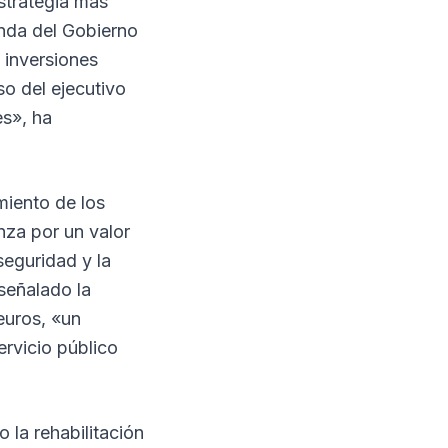
strategia más
enda del Gobierno
 inversiones
so del ejecutivo
s», ha
imiento de los
nza por un valor
seguridad y la
 señalado la
euros, «un
ervicio público
la rehabilitación