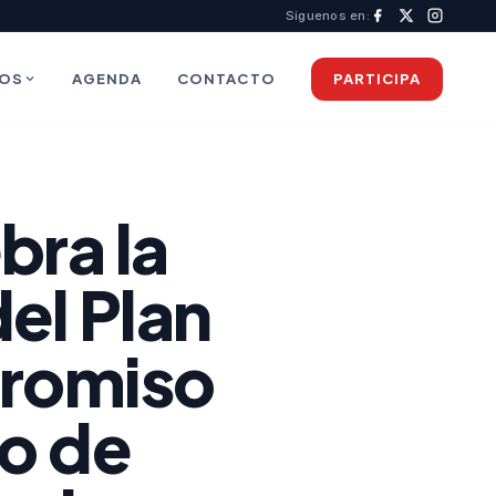
Síguenos en:
IOS
AGENDA
CONTACTO
PARTICIPA
bra la
del Plan
promiso
no de