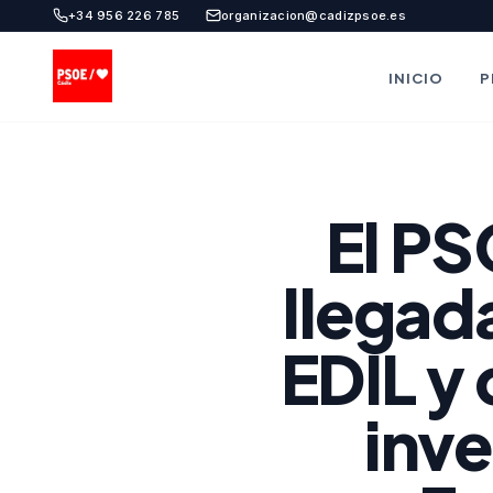
+34 956 226 785
organizacion@cadizpsoe.es
INICIO
P
El PS
llegada
EDIL y
inve