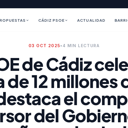
ROPUESTAS
CÁDIZ PSOE
ACTUALIDAD
BARR
03 OCT 2025
•
4 MIN LECTURA
OE de Cádiz cele
 de 12 millones 
 destaca el com
rsor del Gobier