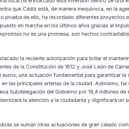
eral local ha enmarcado esta inversión dentro de una e
stra que Cádiz está, de manera inequívoca, en la ag
 prueba de ello, ha recordado diferentes proyectos e
puesto en marcha en los últimos años gracias al impul
ompromiso no es una promesa, son hechos contrastable
estacado la reciente autorización para licitar el manten
entes de la Constitución de 1812 y José León de Carra
 euros, una actuación fundamental para garantizar la 
o en las principales arterias de la ciudad. Asimismo, ha
nueva Subdelegación del Gobierno por 18,4 millones de 
rnizará la atención a la ciudadanía y dignificará un s
obras se suman otras actuaciones de gran calado como 