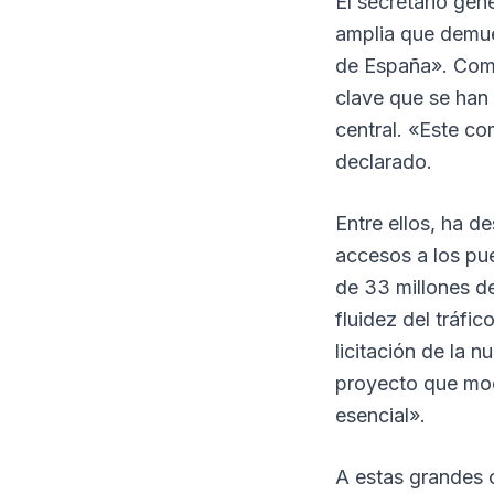
El secretario gen
amplia que demue
de España». Como
clave que se han 
central. «Este c
declarado.
Entre ellos, ha d
accesos a los pu
de 33 millones de
fluidez del tráfic
licitación de la 
proyecto que mode
esencial».
A estas grandes 