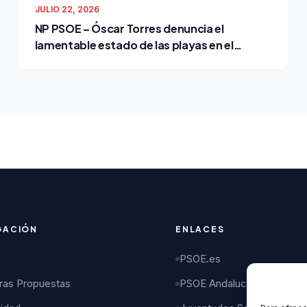
JULIO 22, 2026
NP PSOE – Óscar Torres denuncia el
lamentable estado de las playas en el
cuarto verano de Bruno García como
alcalde
GACIÓN
ENLACES
PSOE.es
ras Propuestas
PSOE Andalucía