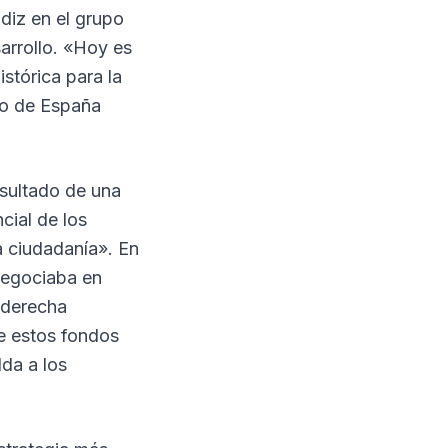
diz en el grupo
arrollo. «Hoy es
stórica para la
no de España
sultado de una
cial de los
a ciudadanía». En
negociaba en
 derecha
ue estos fondos
lda a los