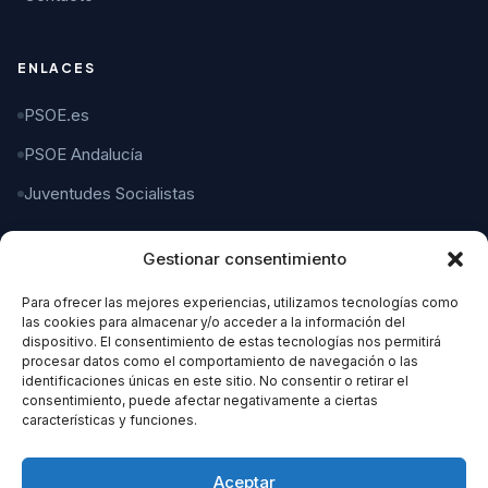
ENLACES
PSOE.es
PSOE Andalucía
Juventudes Socialistas
Gestionar consentimiento
CONTACTO
Para ofrecer las mejores experiencias, utilizamos tecnologías como
C/ Gaspar del Pino, 4
las cookies para almacenar y/o acceder a la información del
11004 Cádiz
dispositivo. El consentimiento de estas tecnologías nos permitirá
procesar datos como el comportamiento de navegación o las
identificaciones únicas en este sitio. No consentir o retirar el
956 21 21 21
consentimiento, puede afectar negativamente a ciertas
características y funciones.
organizacion@cadizpsoe.es
Aceptar