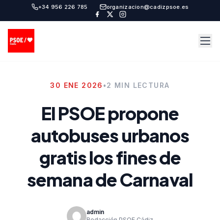
+34 956 226 785
organizacion@cadizpsoe.es
30 ENE 2026
•
2 MIN LECTURA
El PSOE propone
autobuses urbanos
gratis los fines de
semana de Carnaval
admin
Redacción PSOE Cádiz