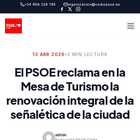
+34 956 226 785
organizacion@cadizpsoe.es
13 ABR 2026
•
2 MIN LECTURA
El PSOE reclama en la
Mesa de Turismo la
renovación integral de la
señalética de la ciudad
admin
Redacción PSOE Cádiz