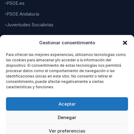
PSOE.es
PSOE Andalucía
Juventudes Socialistas
Gestionar consentimiento
CONTACTO
Para ofrecer las mejores experiencias, utilizamos tecnologías como
C/ Gaspar del Pino, 4
las cookies para almacenar y/o acceder a la información del
11004 Cádiz
dispositivo. El consentimiento de estas tecnologías nos permitirá
procesar datos como el comportamiento de navegación o las
identificaciones únicas en este sitio. No consentir o retirar el
956 21 21 21
consentimiento, puede afectar negativamente a ciertas
características y funciones.
organizacion@cadizpsoe.es
Aceptar
Denegar
Ver preferencias
© 2026 PSOE Cádiz. Todos los derechos reservados.