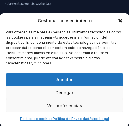
Juventudes Socialistas
Gestionar consentimiento
CONTACTO
Para ofrecer las mejores experiencias, utilizamos tecnologías como
C/ Gaspar del Pino, 4
las cookies para almacenar y/o acceder a la información del
11004 Cádiz
dispositivo. El consentimiento de estas tecnologías nos permitirá
procesar datos como el comportamiento de navegación o las
identificaciones únicas en este sitio. No consentir o retirar el
956 21 21 21
consentimiento, puede afectar negativamente a ciertas
características y funciones.
organizacion@cadizpsoe.es
Aceptar
Denegar
Ver preferencias
© 2026 PSOE Cádiz. Todos los derechos reservados.
Aviso Legal
Política de Privacidad
Política de Cookies
Política de cookies
Política de Privacidad
Aviso Legal