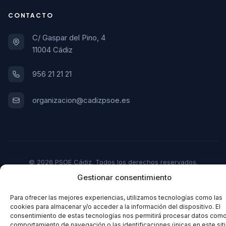
CONTACTO
C/ Gaspar del Pino, 4
11004 Cádiz
956 21 21 21
organizacion@cadizpsoe.es
© 2026 PSOE Cádiz. Todos los derechos reservados.
Gestionar consentimiento
Aviso Legal
Política de Privacidad
Política de Cookies
Para ofrecer las mejores experiencias, utilizamos tecnologías como las
cookies para almacenar y/o acceder a la información del dispositivo. El
consentimiento de estas tecnologías nos permitirá procesar datos como
comportamiento de navegación o las identificaciones únicas en este siti