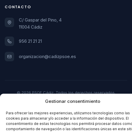
CONTACTO
C/ Gaspar del Pino, 4
11004 Cádiz
956 21 21 21
organizacion@cadizpsoe.es
© 2026 PSOE Cádiz. Todos los derechos reservados.
Gestionar consentimiento
Aviso Legal
Política de Privacidad
Política de Cookies
Para ofrecer las mejores experiencias, utilizamos tecnologías como las
cookies para almacenar y/o acceder a la información del dispositivo. El
consentimiento de estas tecnologías nos permitirá procesar datos como
comportamiento de navegación o las identificaciones únicas en este siti