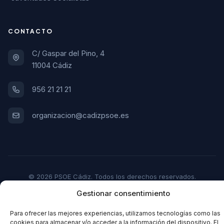
CONTACTO
C/ Gaspar del Pino, 4
11004 Cádiz
956 21 21 21
organizacion@cadizpsoe.es
© 2026 PSOE Cádiz. Todos los derechos reservados.
Gestionar consentimiento
Aviso Legal
Política de Privacidad
Política de Cookies
Para ofrecer las mejores experiencias, utilizamos tecnologías como las
cookies para almacenar y/o acceder a la información del dispositivo. El