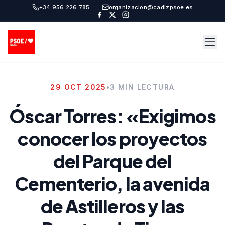
+34 956 226 785
organizacion@cadizpsoe.es
29 OCT 2025
•
3 MIN LECTURA
Óscar Torres: «Exigimos
conocer los proyectos
del Parque del
Cementerio, la avenida
de Astilleros y las