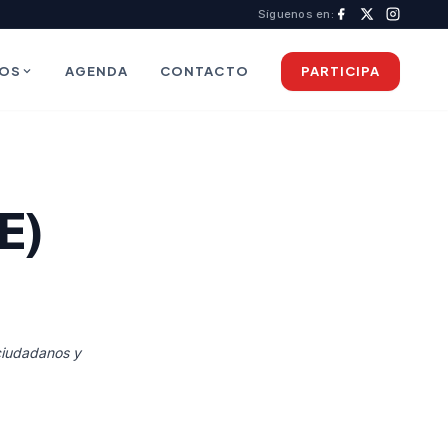
Síguenos en:
IOS
AGENDA
CONTACTO
PARTICIPA
E)
 ciudadanos y