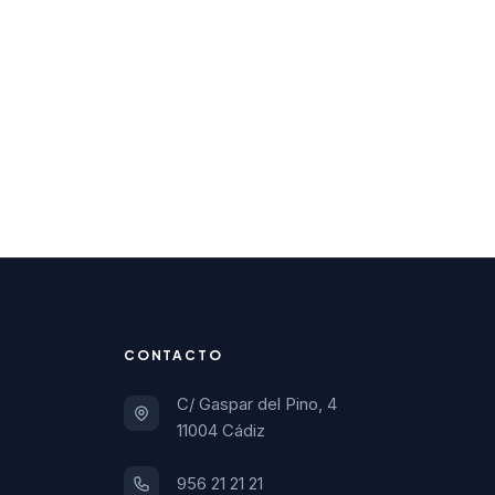
CONTACTO
C/ Gaspar del Pino, 4
11004 Cádiz
956 21 21 21