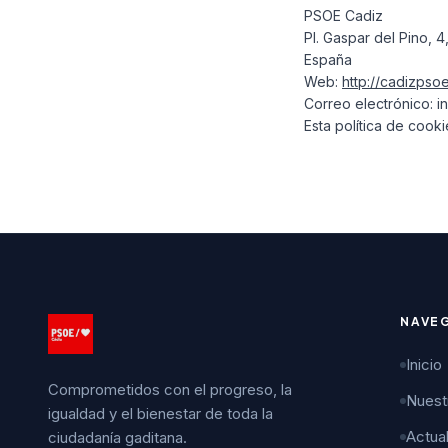
PSOE Cadiz
Pl. Gaspar del Pino, 4
España
Web:
http://cadizpso
Correo electrónico:
i
Esta política de cook
NAVE
Inicio
Comprometidos con el progreso, la
Nuest
igualdad y el bienestar de toda la
Actua
ciudadanía gaditana.