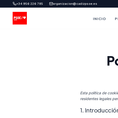
+34 956 226 785
organizacion@cadizpsoe.es
INICIO
P
P
Esta política de cooki
residentes legales p
1. Introducció