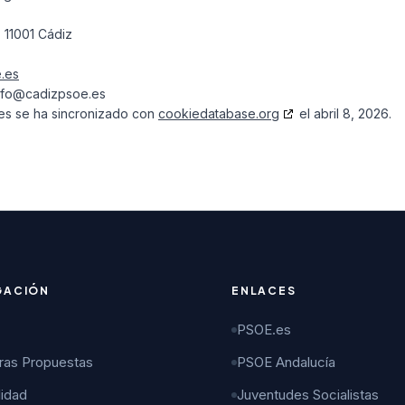
, 11001 Cádiz
e.es
nfo@
cadizpsoe.es
ies se ha sincronizado con
cookiedatabase.org
el abril 8, 2026.
GACIÓN
ENLACES
PSOE.es
ras Propuestas
PSOE Andalucía
lidad
Juventudes Socialistas