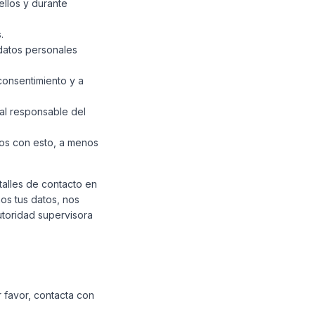
llos y durante
.
 datos personales
consentimiento y a
 al responsable del
mos con esto, a menos
talles de contacto en
mos tus datos, nos
utoridad supervisora
 favor, contacta con