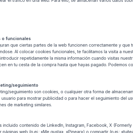
orear el tráfico en una web. Para ello, se almacenan varios datos so
s o funcionales
uran que ciertas partes de la web funcionen correctamente y que t
dose. Al colocar cookies funcionales, te facilitamos la visita a nue
introducir repetidamente la misma información cuando visitas nuest
ecen en tu cesta de la compra hasta que hayas pagado. Podemos co
keting/seguimiento
ting/seguimiento son cookies, o cualquier otra forma de almacenam
e usuario para mostrar publicidad o para hacer el seguimiento del u
nes de marketing similares.
 incluido contenido de LinkedIn, Instagram, Facebook, X (Formerly
páginas web (p.ej.: «Me gusta», «Pinear») o compartir (p.ej.: «tuit