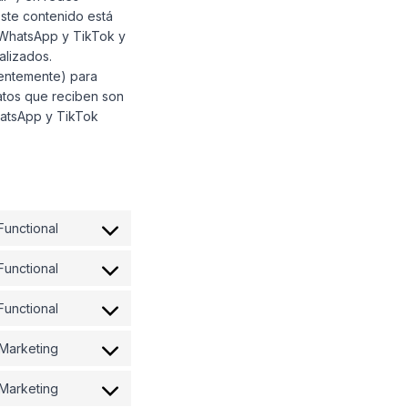
Este contenido está
, WhatsApp y TikTok y
alizados.
uentemente) para
atos que reciben son
hatsApp y TikTok
Functional
Consent
to
Functional
service
Consent
wordpress
to
Functional
service
Consent
litespeed
to
Marketing
service
Consent
wordfence
to
Marketing
service
Consent