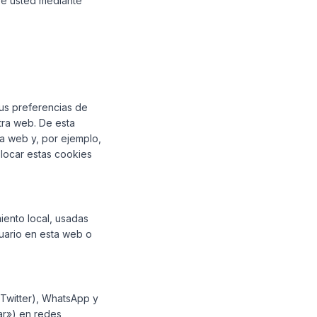
bre usted mediante
us preferencias de
stra web. De esta
ra web y, por ejemplo,
locar estas cookies
iento local, usadas
suario en esta web o
 Twitter), WhatsApp y
ear») en redes