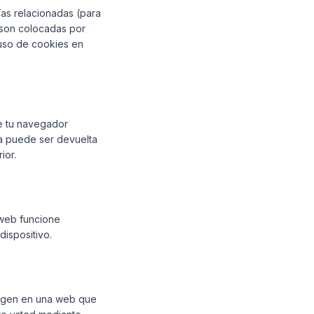
ías relacionadas (para
 son colocadas por
 uso de cookies en
e tu navegador
da puede ser devuelta
ior.
 web funcione
dispositivo.
imagen en una web que