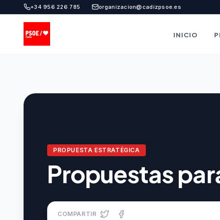
+34 956 226 785
organizacion@cadizpsoe.es
INICIO
P
PROPUESTA ESTRATÉGICA
Propuestas par
COMPARTIR