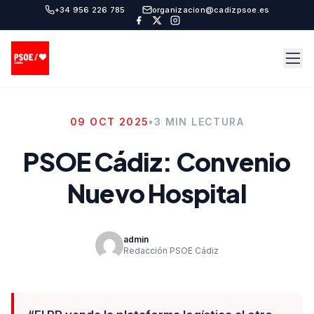
+34 956 226 785
organizacion@cadizpsoe.es
09 OCT 2025
•
3 MIN LECTURA
PSOE Cádiz: Convenio
Nuevo Hospital
admin
Redacción PSOE Cádiz