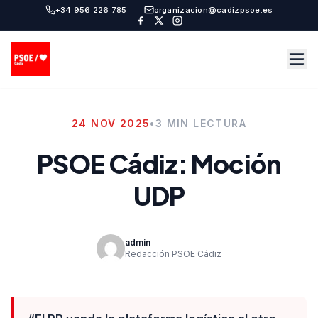
+34 956 226 785
organizacion@cadizpsoe.es
24 NOV 2025
•
3 MIN LECTURA
PSOE Cádiz: Moción
UDP
admin
Redacción PSOE Cádiz