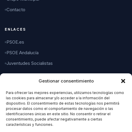
Contacto
ENLACES
PSOE.es
PSOE Andalucía
Juventudes Socialistas
Gestionar consentimiento
CONTACTO
Para ofrecer las mejores experiencias, utilizamos tecnologías como
C/ Gaspar del Pino, 4
las cookies para almacenar y/o acceder a la información del
11004 Cádiz
dispositivo. El consentimiento de estas tecnologías nos permitirá
procesar datos como el comportamiento de navegación o las
identificaciones únicas en este sitio. No consentir o retirar el
956 21 21 21
consentimiento, puede afectar negativamente a ciertas
características y funciones.