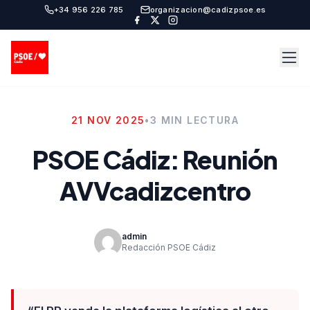
+34 956 226 785
organizacion@cadizpsoe.es
21 NOV 2025
•
3 MIN LECTURA
PSOE Cádiz: Reunión
AVVcadizcentro
admin
Redacción PSOE Cádiz