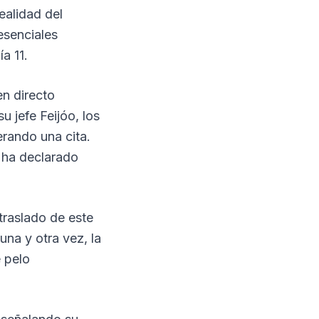
ealidad del
esenciales
a 11.
en directo
u jefe Feijóo, los
erando una cita.
, ha declarado
traslado de este
una y otra vez, la
 pelo