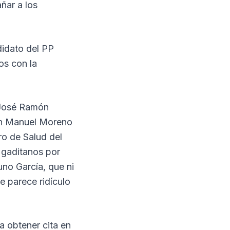
ñar a los
didato del PP
os con la
 José Ramón
uan Manuel Moreno
ro de Salud del
 gaditanos por
uno García, que ni
le parece ridículo
a obtener cita en