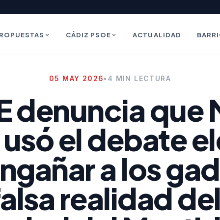
ROPUESTAS
CÁDIZ PSOE
ACTUALIDAD
BARR
05 MAY 2026
•
4 MIN LECTURA
E denuncia que
 usó el debate e
ngañar a los ga
falsa realidad de