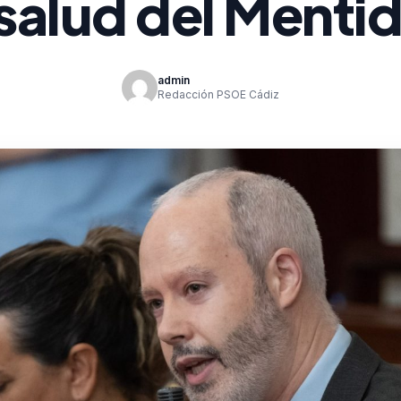
salud del Menti
admin
Redacción PSOE Cádiz