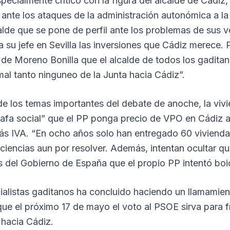
pecialmente crítico con la figura del alcalde de Cádiz
 ante los ataques de la administración autonómica a la
lde que se pone de perfil ante los problemas de sus v
a su jefe en Sevilla las inversiones que Cádiz merece. P
de Moreno Bonilla que el alcalde de todos los gaditan
mal tanto ninguneo de la Junta hacia Cádiz”.
de los temas importantes del debate de anoche, la viv
tafa social” que el PP ponga precio de VPO en Cádiz a 
s IVA. “En ocho años solo han entregado 60 vivienda
ciencias aun por resolver. Además, intentan ocultar q
 del Gobierno de España que el propio PP intentó boic
ocialistas gaditanos ha concluido haciendo un llamamien
ue el próximo 17 de mayo el voto al PSOE sirva para f
 hacia Cádiz.