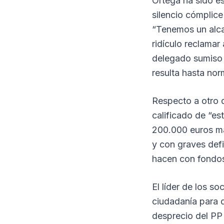
Ortega ha sido es
silencio cómplice
“Tenemos un alca
ridículo reclamar 
delegado sumiso 
resulta hasta nor
Respecto a otro 
calificado de “es
200.000 euros má
y con graves defi
hacen con fondos
El líder de los s
ciudadanía para q
desprecio del PP