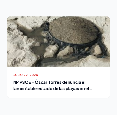
JULIO 22, 2026
NP PSOE – Óscar Torres denuncia el
lamentable estado de las playas en el
cuarto verano de Bruno García como
alcalde