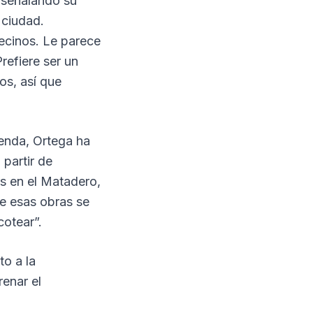
, señalando su
 ciudad.
ecinos. Le parece
refiere ser un
os, así que
ienda, Ortega ha
partir de
s en el Matadero,
ue esas obras se
otear”.
to a la
renar el