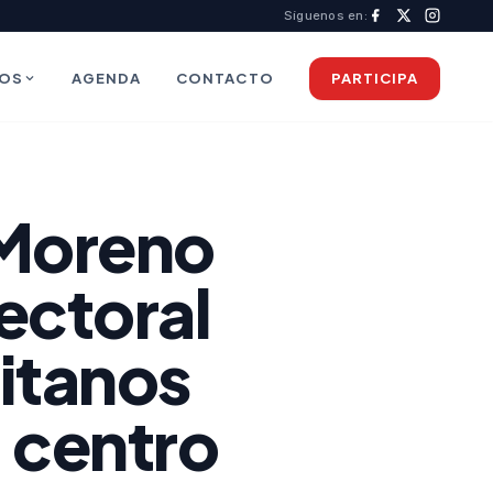
Síguenos en:
IOS
AGENDA
CONTACTO
PARTICIPA
 Moreno
lectoral
ditanos
l centro