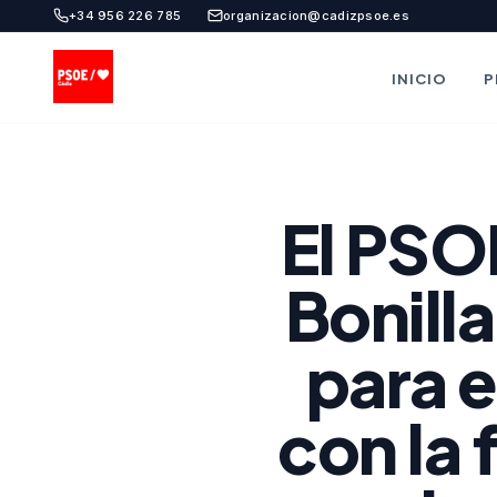
+34 956 226 785
organizacion@cadizpsoe.es
INICIO
P
El PSO
Bonilla
para e
con la 