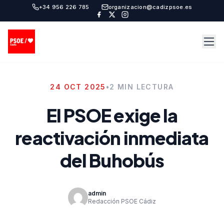
+34 956 226 785
organizacion@cadizpsoe.es
24 OCT 2025
•
2 MIN LECTURA
El PSOE exige la
reactivación inmediata
del Buhobús
admin
Redacción PSOE Cádiz