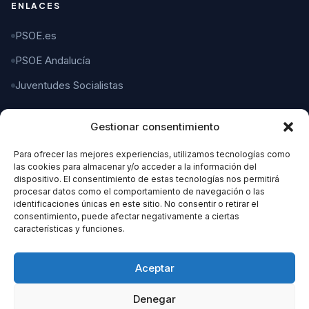
ENLACES
PSOE.es
PSOE Andalucía
Juventudes Socialistas
Gestionar consentimiento
CONTACTO
Para ofrecer las mejores experiencias, utilizamos tecnologías como
C/ Gaspar del Pino, 4
las cookies para almacenar y/o acceder a la información del
11004 Cádiz
dispositivo. El consentimiento de estas tecnologías nos permitirá
procesar datos como el comportamiento de navegación o las
identificaciones únicas en este sitio. No consentir o retirar el
956 21 21 21
consentimiento, puede afectar negativamente a ciertas
características y funciones.
organizacion@cadizpsoe.es
Aceptar
Denegar