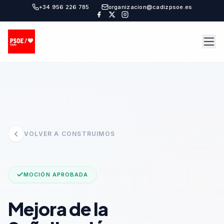
+34 956 226 785
organizacion@cadizpsoe.es
VOLVER A CONSTRUIMOS
MOCIÓN APROBADA
Mejora de la