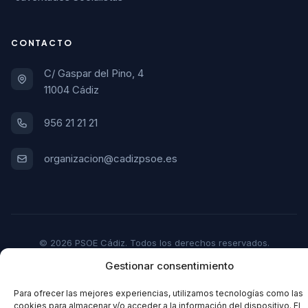
CONTACTO
C/ Gaspar del Pino, 4
11004 Cádiz
956 21 21 21
organizacion@cadizpsoe.es
© 2026 PSOE Cádiz. Todos los derechos reservados.
Gestionar consentimiento
Aviso Legal
Política de Privacidad
Política de Cookies
Para ofrecer las mejores experiencias, utilizamos tecnologías como las
cookies para almacenar y/o acceder a la información del dispositivo. El