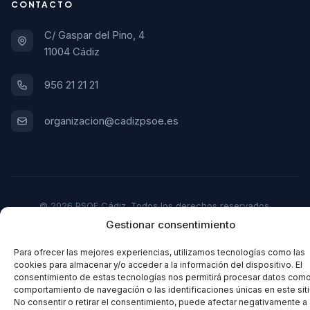
CONTACTO
C/ Gaspar del Pino, 4
11004 Cádiz
956 21 21 21
organizacion@cadizpsoe.es
© 2026 PSOE Cádiz. Todos los derechos reservados.
Gestionar consentimiento
Aviso Legal
Política de Privacidad
Política de Cookies
Para ofrecer las mejores experiencias, utilizamos tecnologías como las
cookies para almacenar y/o acceder a la información del dispositivo. El
consentimiento de estas tecnologías nos permitirá procesar datos como
comportamiento de navegación o las identificaciones únicas en este siti
No consentir o retirar el consentimiento, puede afectar negativamente a