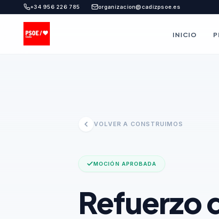
+34 956 226 785
organizacion@cadizpsoe.es
INICIO
P
VOLVER A CONSTRUIMOS
MOCIÓN APROBADA
Refuerzo d