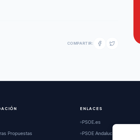
COMPARTIR:
GACIÓN
ENLACES
PSOE.es
ras Propuestas
PSOE Andalucía