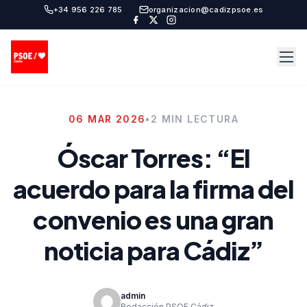
+34 956 226 785
organizacion@cadizpsoe.es
06 MAR 2026
•
2 MIN LECTURA
Óscar Torres: “El
acuerdo para la firma del
convenio es una gran
noticia para Cádiz”
admin
Redacción PSOE Cádiz