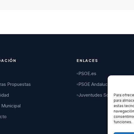
GACIÓN
ENLACES
PSOE.es
ras Propuestas
PSOE Andalucía
lidad
Juventudes Socialistas
Para ofrece
para almace
 Municipal
estas tecn
navegación o
cto
consentimie
funciones.