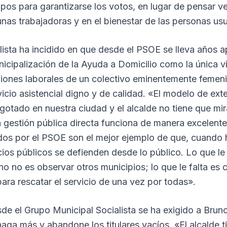
mpos para garantizarse los votos, en lugar de pensar 
nas trabajadoras y en el bienestar de las personas usu
alista ha incidido en que desde el PSOE se lleva años
icipalización de la Ayuda a Domicilio como la única ví
iciones laborales de un colectivo eminentemente femen
vicio asistencial digno y de calidad. «El modelo de ext
otado en nuestra ciudad y el alcalde no tiene que mir
 gestión pública directa funciona de manera excelente
os por el PSOE son el mejor ejemplo de que, cuando 
icios públicos se defienden desde lo público. Lo que le 
o no es observar otros municipios; lo que le falta e
 para rescatar el servicio de una vez por todas».
sde el Grupo Municipal Socialista se ha exigido a Brun
ga más y abandone los titulares vacíos. «El alcalde ti