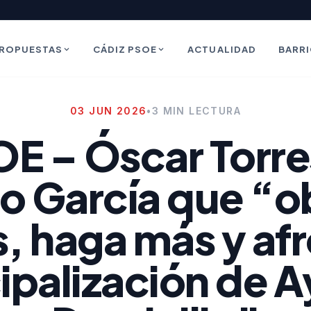
ROPUESTAS
CÁDIZ PSOE
ACTUALIDAD
BARR
03 JUN 2026
•
3 MIN LECTURA
E – Óscar Torre
no García que “o
 haga más y afr
ipalización de A