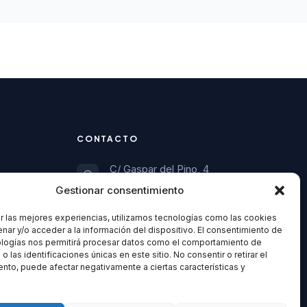
CONTACTO
C/ Gaspar del Pino, 4
11004 Cádiz
Gestionar consentimiento
956 21 21 21
r las mejores experiencias, utilizamos tecnologías como las cookies
nar y/o acceder a la información del dispositivo. El consentimiento de
ologías nos permitirá procesar datos como el comportamiento de
organizacion@cadizpsoe.es
 las identificaciones únicas en este sitio. No consentir o retirar el
nto, puede afectar negativamente a ciertas características y