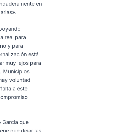
verdaderamente en
arias».
 apoyando
a real para
ino y para
ernalización está
ar muy lejos para
. Municipios
hay voluntad
falta a este
s compromiso
o García que
ene que dejar las