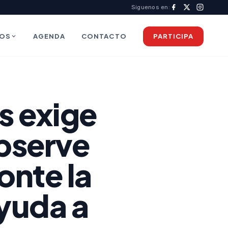
Síguenos en:
IOS
AGENDA
CONTACTO
PARTICIPA
s exige
bserve
onte la
yuda a