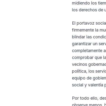
midiendo los tie
los derechos de u
El portavoz soci
firmemente la mun
blindar las cond
garantizar un ser
completamente ag
comprobar que la
vecinos gobernad
política, los serv
equipo de gobiern
social y valentía
Por todo ello, de
observe menos, ha