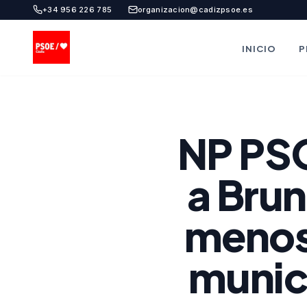
+34 956 226 785
organizacion@cadizpsoe.es
INICIO
P
NP PSO
a Bru
menos,
munic