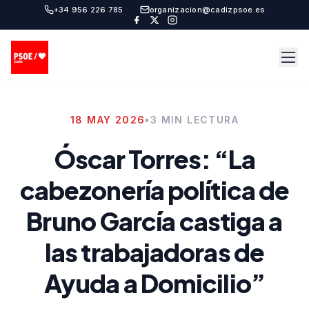
+34 956 226 785
organizacion@cadizpsoe.es
18 MAY 2026
•
3 MIN LECTURA
Óscar Torres: “La
cabezonería política de
Bruno García castiga a
las trabajadoras de
Ayuda a Domicilio”