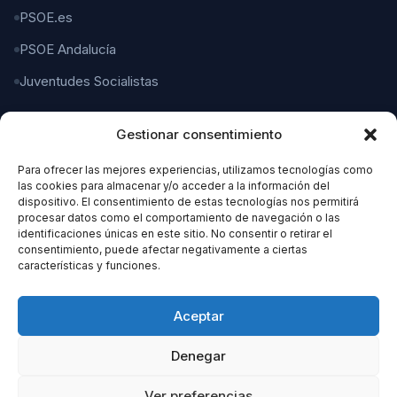
PSOE.es
PSOE Andalucía
Juventudes Socialistas
Gestionar consentimiento
CONTACTO
Para ofrecer las mejores experiencias, utilizamos tecnologías como
C/ Gaspar del Pino, 4
las cookies para almacenar y/o acceder a la información del
11004 Cádiz
dispositivo. El consentimiento de estas tecnologías nos permitirá
procesar datos como el comportamiento de navegación o las
identificaciones únicas en este sitio. No consentir o retirar el
956 21 21 21
consentimiento, puede afectar negativamente a ciertas
características y funciones.
organizacion@cadizpsoe.es
Aceptar
Denegar
Ver preferencias