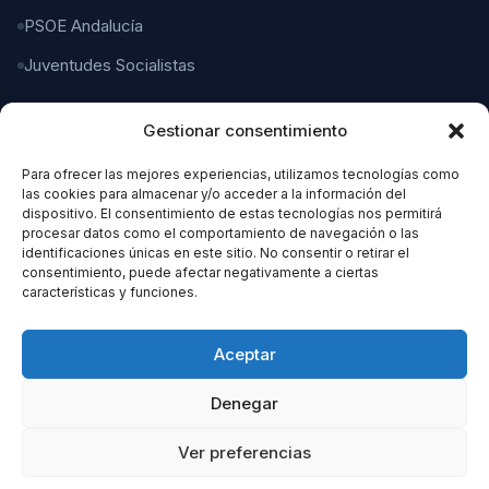
PSOE Andalucía
Juventudes Socialistas
Gestionar consentimiento
CONTACTO
Para ofrecer las mejores experiencias, utilizamos tecnologías como
C/ Gaspar del Pino, 4
las cookies para almacenar y/o acceder a la información del
11004 Cádiz
dispositivo. El consentimiento de estas tecnologías nos permitirá
procesar datos como el comportamiento de navegación o las
identificaciones únicas en este sitio. No consentir o retirar el
956 21 21 21
consentimiento, puede afectar negativamente a ciertas
características y funciones.
organizacion@cadizpsoe.es
Aceptar
Denegar
Ver preferencias
© 2026 PSOE Cádiz. Todos los derechos reservados.