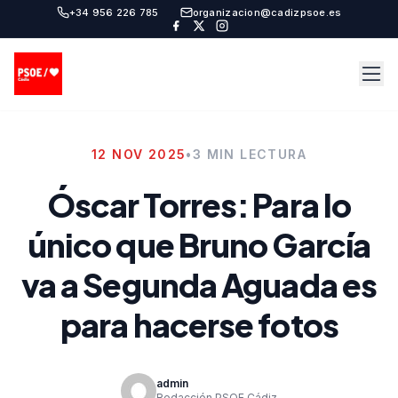
+34 956 226 785
organizacion@cadizpsoe.es
12 NOV 2025
•
3 MIN LECTURA
Óscar Torres: Para lo
único que Bruno García
va a Segunda Aguada es
para hacerse fotos
admin
Redacción PSOE Cádiz