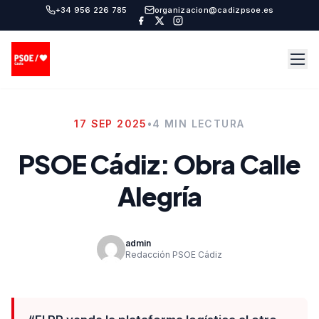
+34 956 226 785
organizacion@cadizpsoe.es
17 SEP 2025
•
4 MIN LECTURA
PSOE Cádiz: Obra Calle
Alegría
admin
Redacción PSOE Cádiz