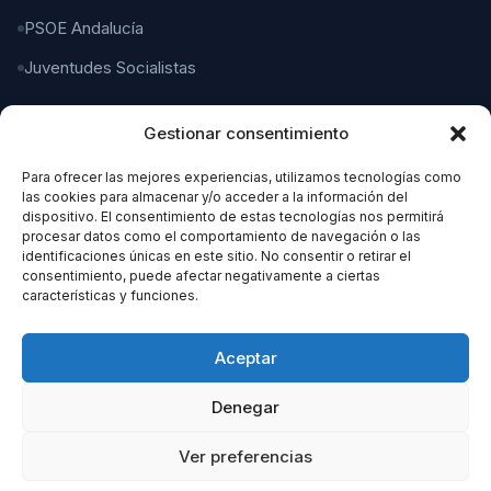
PSOE Andalucía
Juventudes Socialistas
Gestionar consentimiento
CONTACTO
Para ofrecer las mejores experiencias, utilizamos tecnologías como
C/ Gaspar del Pino, 4
las cookies para almacenar y/o acceder a la información del
11004 Cádiz
dispositivo. El consentimiento de estas tecnologías nos permitirá
procesar datos como el comportamiento de navegación o las
identificaciones únicas en este sitio. No consentir o retirar el
956 21 21 21
consentimiento, puede afectar negativamente a ciertas
características y funciones.
organizacion@cadizpsoe.es
Aceptar
Denegar
Ver preferencias
© 2026 PSOE Cádiz. Todos los derechos reservados.