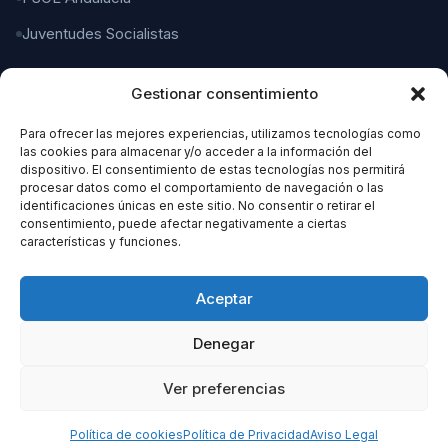
Juventudes Socialistas
Gestionar consentimiento
CONTACTO
Para ofrecer las mejores experiencias, utilizamos tecnologías como
C/ Gaspar del Pino, 4
las cookies para almacenar y/o acceder a la información del
11004 Cádiz
dispositivo. El consentimiento de estas tecnologías nos permitirá
procesar datos como el comportamiento de navegación o las
identificaciones únicas en este sitio. No consentir o retirar el
956 21 21 21
consentimiento, puede afectar negativamente a ciertas
características y funciones.
organizacion@cadizpsoe.es
Aceptar
Denegar
Ver preferencias
© 2026 PSOE Cádiz. Todos los derechos reservados.
Aviso Legal
Política de Privacidad
Política de Cookies
Política de cookies
Política de Privacidad
Aviso Legal