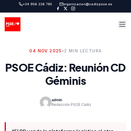
+34 956 226 785
organizacion@cadizpsoe.es
04 NOV 2025
•
2 MIN LECTURA
PSOE Cádiz: Reunión CD
Géminis
admin
Redacción PSOE Cádiz