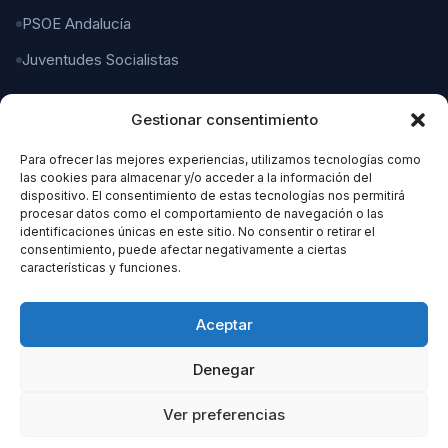
PSOE Andalucía
Juventudes Socialistas
Gestionar consentimiento
CONTACTO
Para ofrecer las mejores experiencias, utilizamos tecnologías como
C/ Gaspar del Pino, 4
las cookies para almacenar y/o acceder a la información del
11004 Cádiz
dispositivo. El consentimiento de estas tecnologías nos permitirá
procesar datos como el comportamiento de navegación o las
identificaciones únicas en este sitio. No consentir o retirar el
956 21 21 21
consentimiento, puede afectar negativamente a ciertas
características y funciones.
organizacion@cadizpsoe.es
Aceptar
Denegar
Ver preferencias
© 2026 PSOE Cádiz. Todos los derechos reservados.